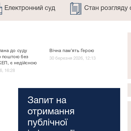
Електронний суд
Стан розгляду 
лана до суду
Вічна пам’ять Герою
ю поштою без
30 березня 2026, 12:13
КЕП, є недійсною
6, 16:28
Запит на
отримання
публічної