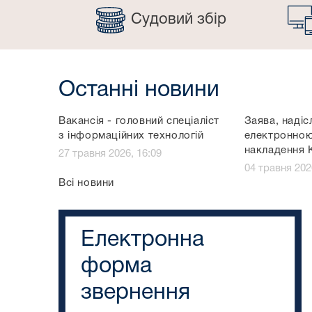
Судовий збір
Останні новини
Вакансія - головний спеціаліст
Заява, надіс
з інформаційних технологій
електронно
накладення 
27 травня 2026, 16:09
04 травня 202
Всі новини
Електронна
форма
звернення