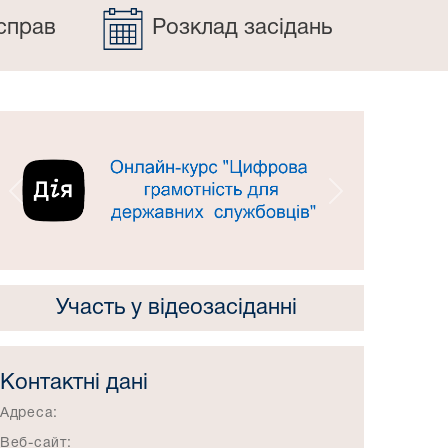
справ
Розклад засідань
Попередній
Наступний
Участь у відеозасіданні
Контактні дані
Адреса:
Веб-сайт: