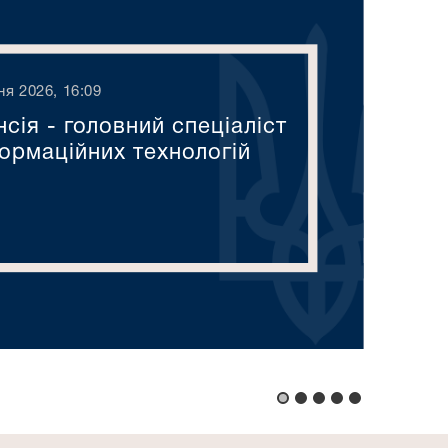
ня 2026, 16:09
сія - головний спеціаліст
формаційних технологій