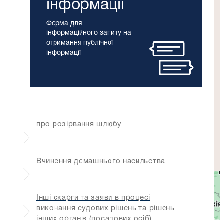
інформації
Форма для
інформаційного запиту на
отримання публічної
інформації
про розірвання шлюбу
Вчинення домашнього насильства
Інші скарги та заяви в процесі
виконання судових рішень та рішень
інших органів (посадових осіб)