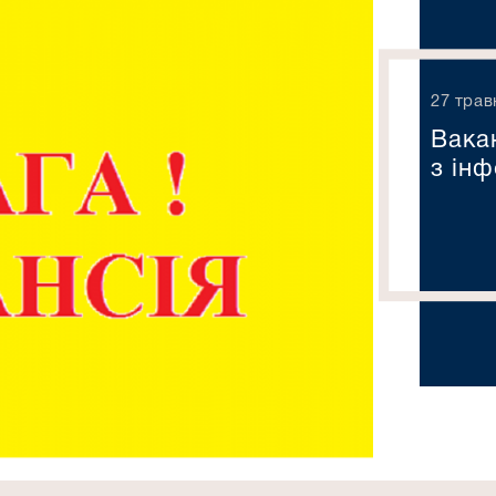
27 трав
Вакан
з ін