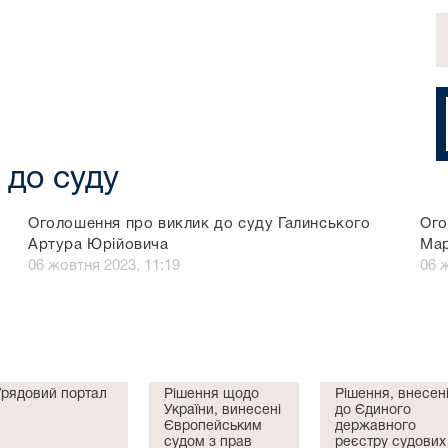
 до суду
Оголошення про виклик до суду Галинського
Ого
Артура Юрійовича
Мар
06 жовтня 2023, 11:19
06 
Урядовий портал
Рішення щодо
Рішення, внесен
України, винесені
до Єдиного
Європейським
державного
судом з прав
реєстру судових