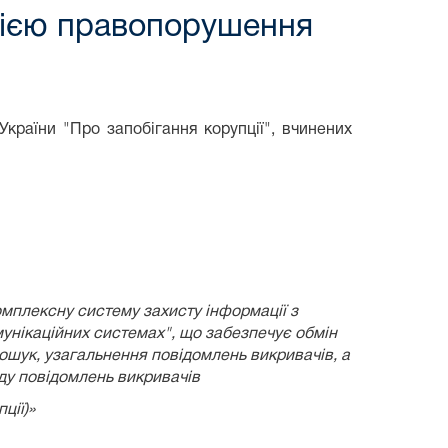
цією правопорушення
країни "Про запобігання корупції", вчинених
омплексну систему захисту інформації з
унікаційних системах", що забезпечує обмін
пошук, узагальнення повідомлень викривачів, а
яду повідомлень викривачів
ції)»