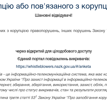
цію або пов'язаного з коруп
Шановні відвідувачі!
их з корупцією правопорушень, інших порушень Закону У
через відкритий для цілодобового доступу
Єдиний портал повідомлень викривачів:
https://whistleblowers.nazk.gov.ua/#/anketa
 - це інформаційно-телекомунікаційна система, яка має к
ом України
"Про захист інформації в інформаційно-телеком
рнет, збирання, зберігання, використання, захист, облік, 
 тому числі про статус викривачів, стан та результати розгл
1
тина третя статті 53
Закону України "Про запобігання коруп