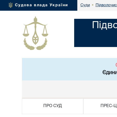
Підволочис
Судова влада України
Суди
•
Підв
Єдини
ПРО СУД
ПРЕС-Ц