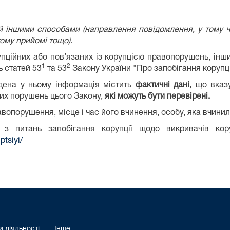
 іншими способами (направлення повідомлення, у тому чи
ому прийомі тощо).
пційних або пов’язаних із корупцією правопорушень, інш
1
2
ь статей 53
та 53
Закону України "Про запобігання корупці
дена у ньому інформація містить
фактичні дані,
що вказу
их порушень цього Закону,
які можуть бути перевірені.
равопорушення, місце і час його вчинення, особу, яка вчин
 з питань запобігання корупції щодо викривачів ко
ptsiyi/
 діяльності
Інше