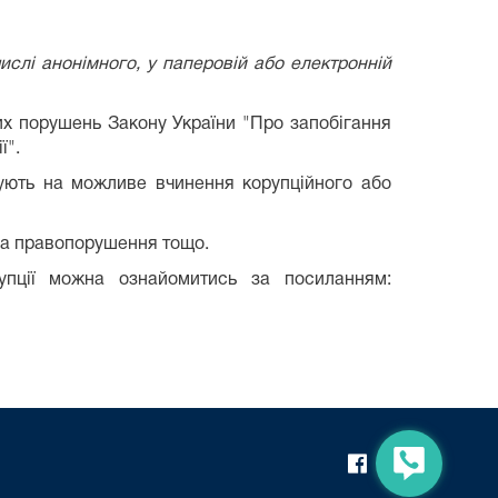
слі анонімного, у паперовій або електронній
их порушень Закону України "Про запобігання
ї".
ють на можливе вчинення корупційного або
ила правопорушення тощо.
рупції можна ознайомитись за посиланням: