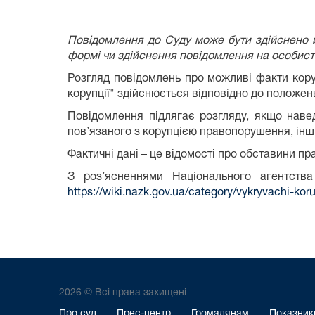
Повідомлення до Суду може бути здійснено й
формі чи здійснення повідомлення на особист
Розгляд повідомлень про можливі факти кору
корупції" здійснюється відповідно до положен
Повідомлення підлягає розгляду, якщо наве
пов’язаного з корупцією правопорушення, інш
Фактичні дані – це відомості про обставини п
З роз’ясненнями Національного агентства
https://wiki.nazk.gov.ua/category/vykryvachi-koru
2026 © Всі права захищені
Про суд
Прес-центр
Громадянам
Показники