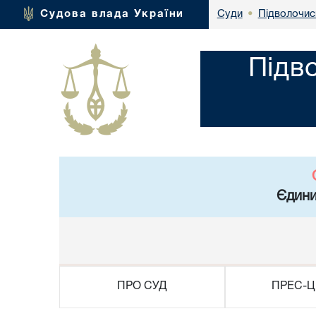
Підволочис
Судова влада України
Суди
•
Підв
Єдини
ПРО СУД
ПРЕС-Ц