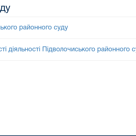
уду
ського районного суду
ті діяльності Підволочиського районного с