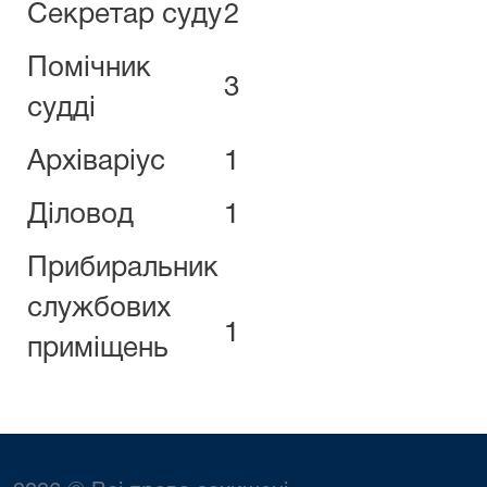
Секретар суду
2
Помічник
3
судді
Архіваріус
1
Діловод
1
Прибиральник
службових
1
приміщень