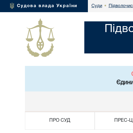
Підволочис
Судова влада України
Суди
•
Підв
Єдини
ПРО СУД
ПРЕС-Ц