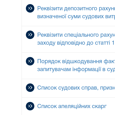
Реквізити депозитного рахун
визначеної суми судових ви
Реквізити спеціального раху
заходу відповідно до статті 
Порядок відшкодування факти
запитувачам інформації в суд
Список судових справ, приз
Список апеляційних скарг