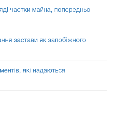
ляді частки майна, попередньо
ання застави як запобіжного
ентів, які надаються