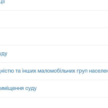
ії
уду
ідністю та інших маломобільних груп населе
риміщення суду