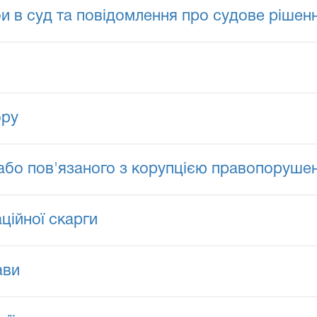
и в суд та повідомлення про судове рішен
ору
або пов'язаного з корупцією правопоруше
ційної скарги
ави