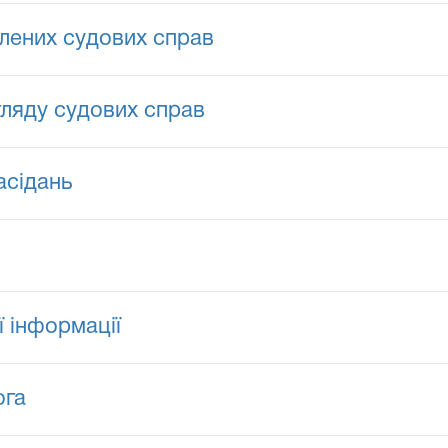
лених судових справ
гляду судових справ
асідань
ї інформації
ога