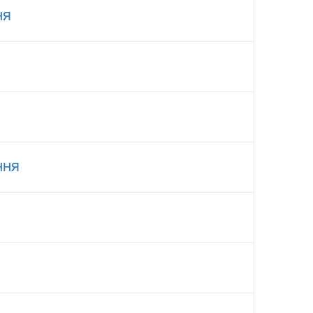
ня
ння