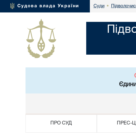
Підволочис
Судова влада України
Суди
•
Підв
Єдини
ПРО СУД
ПРЕС-Ц