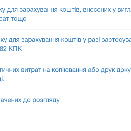
ку для зарахування коштів, внесених у виг
трат тощо
нку для зарахування коштів у разі застосув
182 КПК
чних витрат на копіювання або друк докум
і.
начених до розгляду