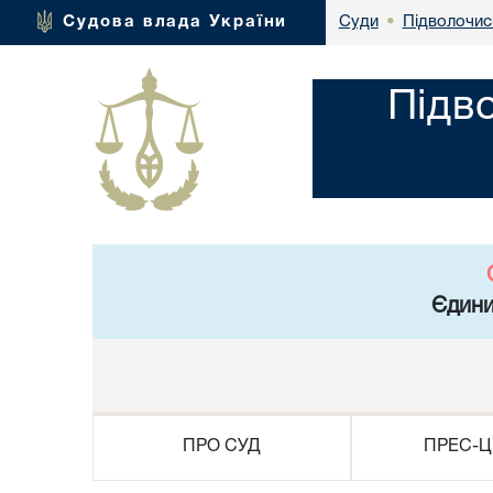
Підволочис
Судова влада України
Суди
•
Підв
Єдини
ПРО СУД
ПРЕС-Ц