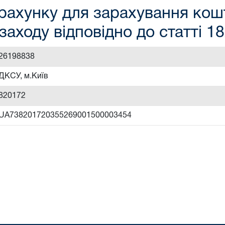
рахунку для зарахування кошт
заходу відповідно до статті 1
26198838
ДКСУ, м.Київ
820172
UA738201720355269001500003454