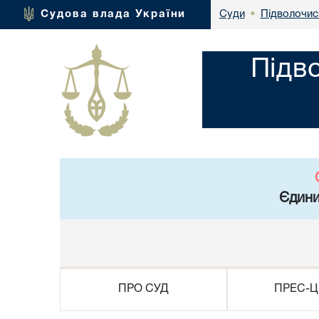
Підволочис
Судова влада України
Суди
•
Підв
Єдини
ПРО СУД
ПРЕС-Ц