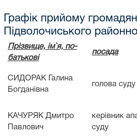
Графік прийому громадян
Підволочиського районно
Прізвище,
ім`я, по-
посада
батькові
СИДОРАК Галина
голова суду
Богданівна
КАЧУРЯК Дмитро
керівник ап
Павлович
суду