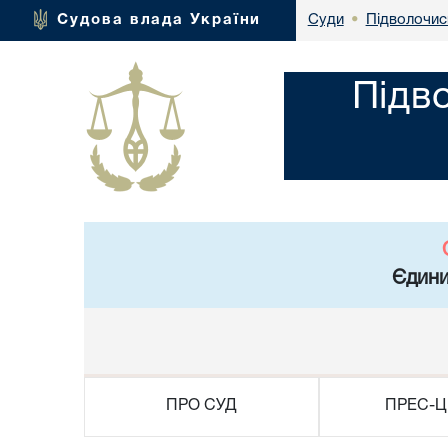
Підволочис
Судова влада України
Суди
•
Підв
Єдини
ПРО СУД
ПРЕС-Ц