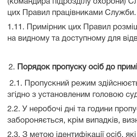
(командира підрозділу охорони) 
цих Правил працівниками Служби.
1.11. Примірник цих Правил розміщ
на видному та доступному для відві
Порядок пропуску осіб до прим
2.1. Пропускний режим здійснюєть
згідно з установленим головою су
2.2. У неробочі дні та години проп
забороняється, крім випадків, ви
2.3. З метою ідентифікації осіб, я