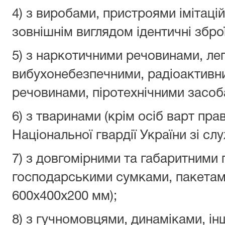
4) з виробами, пристроями імітацій
зовнішнім виглядом ідентичні збр
5) з наркотичними речовинами, ле
вибухонебезпечними, радіоактивн
речовинами, піротехнічними засо
6) з тваринами (крім осіб варт пра
Національної гвардії України зі с
7) з довгомірними та габаритними 
господарськими сумками, пакетами
600х400х200 мм);
8) з гучномовцями, динаміками, і