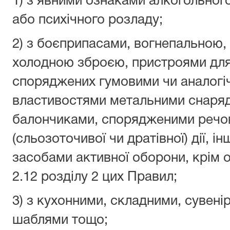
1) з явними ознаками алкогольного
або психічного розладу;
2) з боєприпасами, вогнепальною,
холодною зброєю, пристроями для 
споряджених гумовими чи аналогі
властивостями метальними снаряда
балончиками, спорядженими речов
(сльозоточивої чи дратівної) дії, 
засобами активної оборони, крім о
2.12 розділу 2 цих Правил;
3) з кухонними, складними, сувен
шаблями тощо;